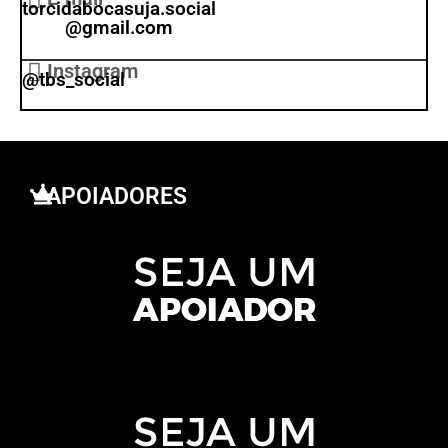
torcidabocasuja.social
@gmail.com
Instagram
@tbs_social
APOIADORES